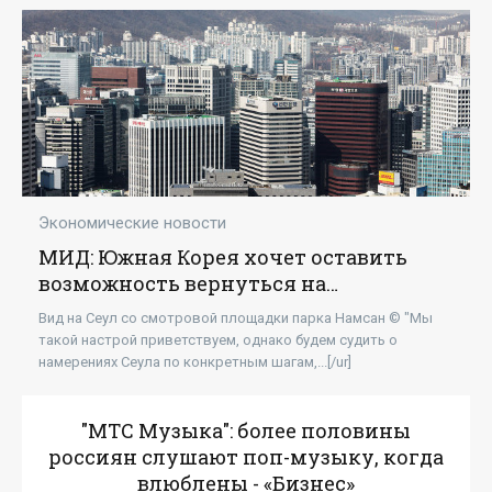
Экономические новости
МИД: Южная Корея хочет оставить
возможность вернуться на
российский рынок - «Бизнес»
Вид на Сеул со смотровой площадки парка Намсан © "Мы
такой настрой приветствуем, однако будем судить о
намерениях Сеула по конкретным шагам,...[/ur]
"МТС Музыка": более половины
россиян слушают поп-музыку, когда
влюблены - «Бизнес»