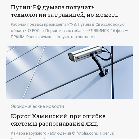
Путин: РФ думала получать
технологии за границей, но может
развивать их сама - «Технологии»
Рабочая поездка президента РФ В. Путина в Свердловскую
область © POOL / Перейти в фотобанк ЧЕЛЯБИНСК, 16 фев —
ПРАЙМ. Россия думала получать технологии...
Экономические новости
Юрист Хаминский: при ошибке
системы распознавания лиц
результат можно оспорить -
Камера наружного наблюдения © fotolia.com/ Tiberius
«Технологии»