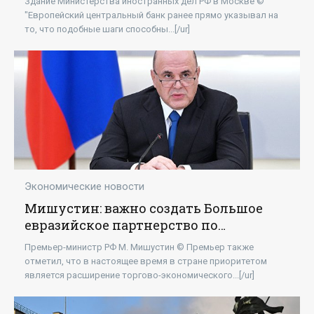
Здание Министерства иностранных дел РФ в Москве ©
"Европейский центральный банк ранее прямо указывал на
то, что подобные шаги способны...[/ur]
Экономические новости
Мишустин: важно создать Большое
евразийское партнерство по
инициативе Путина - «Экономика»
Премьер-министр РФ М. Мишустин © Премьер также
отметил, что в настоящее время в стране приоритетом
является расширение торгово-экономического...[/ur]