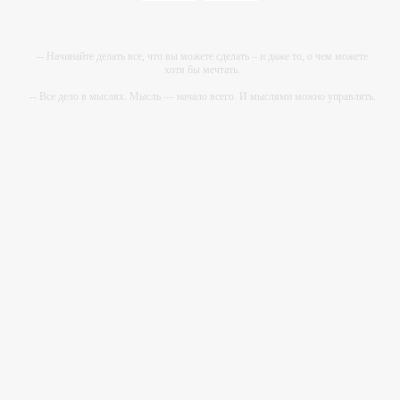
-- Начинайте делать все, что вы можете сделать – и даже то, о чем можете
хотя бы мечтать.
-- Все дело в мыслях. Мысль — начало всего. И мыслями можно управлять.
И поэтому главное дело совершенствования: работать над мыслями.
-- Идите уверенно по направлению к мечте. Живите той жизнью, которую вы
сами себе придумали.
-- Самое большое богатство — это ум. Самая большая нищета — глупость.
Из всех страхов самый пугающий — самолюбование.
-- Лучшее, что можно сделать с хорошим советом, это пропустить его мимо
ушей. Он никогда не бывает полезен никому, кроме того, кто его дал.
-- Люблю давать советы и очень не люблю, когда их дают мне.