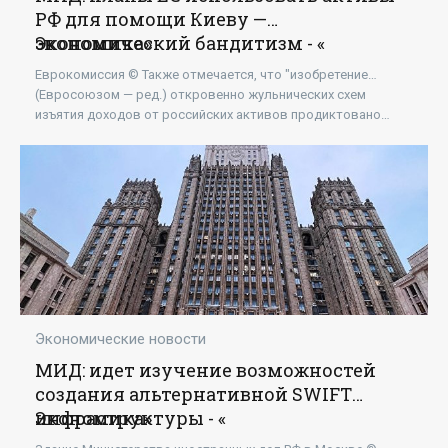
РФ для помощи Киеву —
экономический бандитизм - «
Экономика
»
Еврокомиссия © Также отмечается, что "изобретение…
(Евросоюзом — ред.) откровенно жульнических схем
изъятия доходов от российских активов продиктовано
необходимостью создать иллюзию
Экономические новости
МИД: идет изучение возможностей
создания альтернативной SWIFT
инфраструктуры - «
Экономика
»