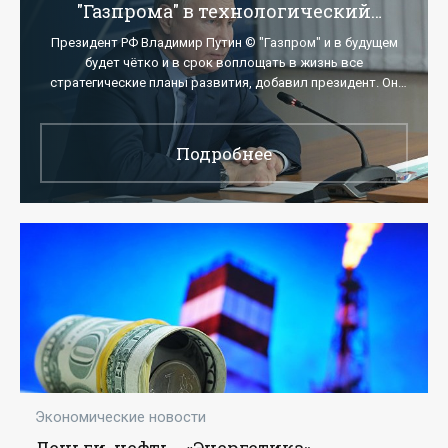
"Газпрома" в технологический
суверенитет России - «Технологии»
Президент РФ Владимир Путин © "Газпром" и в будущем
будет чётко и в срок воплощать в жизнь все
стратегические планы развития, добавил президент. Он
выразил уверенность, что
Подробнее
Экономические новости