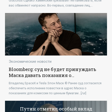
Gracchus Однако Хаминский призывает не паниковать, если
вас обвиняют напрасно. Во-первых, совпадение лиц,
установленное электроникой,...[/ur]
Экономические новости
Bloomberg: суд не будет принуждать
Маска давать показания о
приобретении Twitter - «Технологии»
Владелец SpaceX и Tesla Элон Маск © Ранее суд согласился
обеспечить исполнение повестки в адрес Маска о
показаниях для комиссии по ценным бумагам...[/ur]
Путин отметил особый вклад