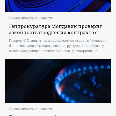
Экономические новости
Генпрокуратура Молдавии проверит
законность продления контракта с
"Газпромом" - «Энергетика»
Газпром © Главным переговорщиком со стороны Молдавии
был действующий министр инфраструктуры Андрей Спыну.
Власти Молдавии в октябре 2021 года договорились с
"Газпромом" о продлении
Экономические новости