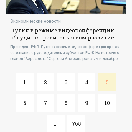
Экономические новости
Путин в режиме видеоконференции
обсудит с правительством развитие
авиаперевозок - «Бизнес»
Президент РФ В. Путин в режиме видеоконференции провел
совещание с руководителями субъектов РФ © На встрече с
главой "Аэрофлота" Сергеем Александровским в декабре
прошлого года Путин также
1
2
3
4
5
6
7
8
9
10
...
765