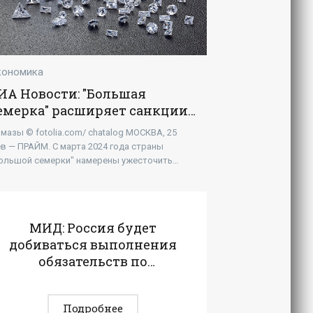
кономика
ИА Новости: "Большая
емерка" расширяет санкции
ротив российских алмазов -
мазы © fotolia.com/ chatalog МОСКВА, 25
Экономика»
в — ПРАЙМ. С марта 2024 года страны
ольшой семерки" намерены ужесточить
нкции против российских алмазов, однако
о может повлечь крайне
МИД: Россия будет
добиваться выполнения
обязательств по
транзиту в Калининград
- «Экономика»
Подробнее