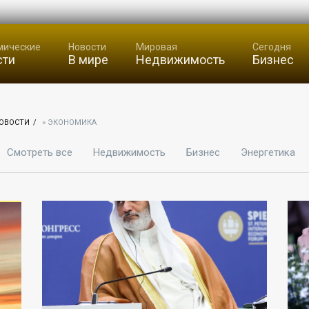
мические
Новости
Мировая
Сегодня
сти
В мире
Недвижимость
Бизнес
ОВОСТИ
» ЭКОНОМИКА
Смотреть все
Недвижимость
Бизнес
Энергетика