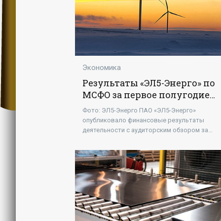
Экономика
Результаты «ЭЛ5-Энерго» по
МСФО за первое полугодие
2024 года - «Новости -
Фото: ЭЛ5-Энерго ПАО «ЭЛ5-Энерго»
Энергетики»
опубликовало финансовые результаты
деятельности с аудиторским обзором за
первое полугодие 2024 года по МСФО. Выруч
увеличилась почти на 13%.