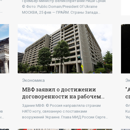
Премьер-министр Великобритании Риши Сунак
«Экономика»
© Фото: Public Domain/President Of Ukraine
го
МОСКВА, 25 фев — ПРАЙМ. Страны Запада
должны смелее подходить...
Экономика
Э
МВФ заявил о достижении
"
договоренности на рабочем
с
-
уровне о новом транше
г
Здание МВФ. © Россия направляла странам
Фл
Украине - «Экономика»
«
ев
НАТО ноту, связанную с поставками
Ku
ы,
вооружений Украине. Глава МИД России Сергей
Ук
Лавров отмечал, что страны НАТО "играют с
за
огнем", помогая Украине
со