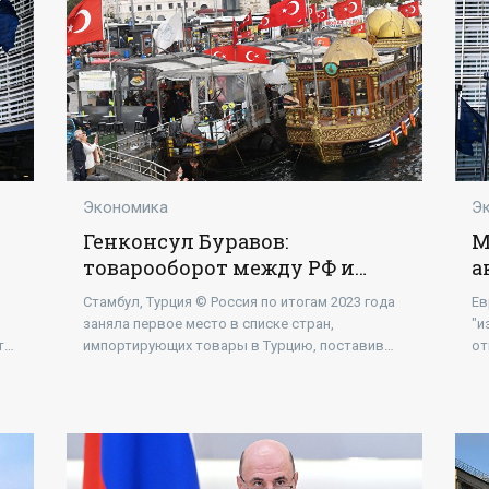
[/u
Экономика
Э
Генконсул Буравов:
М
товарооборот между РФ и
а
Турцией в 2023 году достиг
—
Стамбул, Турция © Россия по итогам 2023 года
Ев
$48,5 млрд - «Экономика»
«
заняла первое место в списке стран,
"и
та.
импортирующих товары в Турцию, поставив
от
а
продукции более чем на 45 миллиардов
до
долларов, сообщило в конце января
не