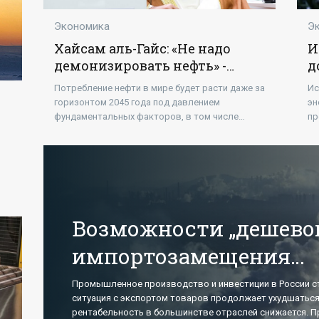
Экономика
Э
Хайсам аль-Гайс: «Не надо
И
демонизировать нефть» -
д
«Новости - Энергетики»
«
Потребление нефти в мире будет расти даже за
Ис
горизонтом 2045 года под давлением
эн
фундаментальных факторов, в том числе
пр
роста экономики, увеличения населения и
по
массовой урбанизации.
от
ка
Возможности „дешево
импортозамещения
исчерпаны. Дальше —
Промышленное производство и инвестиции в России с
ситуация с экспортом товаров продолжает ухудшаться
нужны уже инвестиции
рентабельность в большинстве отраслей снижается.