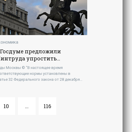
кономика
 Госдуме предложили
интруда упростить
ногодетным родителям
ды Москвы © "В настоящее время
ыход на пенсию -
ответствующие нормы установлены в
Экономика»
атье 32 Федерального закона от 28 декабря
13 года № 400-ФЗ "О страховых пенсиях".
нщинам с тремя детьми
10
...
116