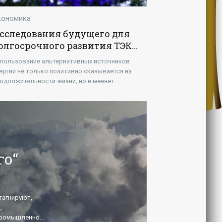
кономика
сследования будущего для
олгосрочного развития ТЭК -
Новости - Энергетики»
пользование альтернативных источников
ергии не только позитивно сказывается на
одолжительности жизни, но и меняет
ведение людей – способствует росту их
ветственности и вовлеченности в
го“
тагнируют,
,
. -
 Промышленное