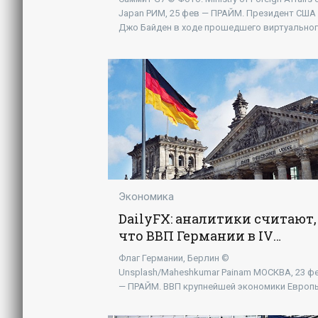
«Экономика»
Japan РИМ, 25 фев — ПРАЙМ. Президент США
Джо Байден в ходе прошедшего виртуально
саммита G7 снова затронул вопрос
предоставления Киеву
Экономика
DailyFX: аналитики считают,
что ВВП Германии в IV
квартале сократился на 0,2% 
Флаг Германии, Берлин ©
«Экономика»
Unsplash/Maheshkumar Painam МОСКВА, 23 ф
— ПРАЙМ. ВВП крупнейшей экономики Европ
Германии, по окончательной оценке, в
четвертом квартале 2023 года снизился на