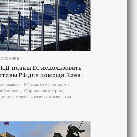
r]
кономика
ИД: планы ЕС использовать
ктивы РФ для помощи Киеву
 экономический бандитизм -
рокомиссия © Также отмечается, что
Экономика»
зобретение… (Евросоюзом — ред.)
кровенно жульнических схем изъятия
ходов от российских активов продиктовано
обходимостью создать иллюзию