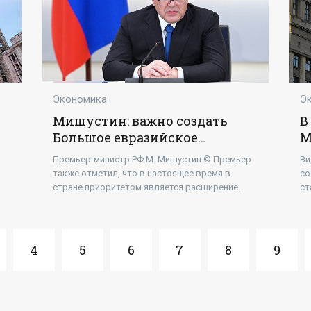
Экономика
Э
Мишустин: важно создать
В
Большое евразийское
М
партнерство по инициативе
м
Премьер-министр РФ М. Мишустин © Премьер
Ви
Путина - «Экономика»
в
также отметил, что в настоящее время в
со
«
стране приоритетом является расширение
ст
торгово-экономического...[/ur]
20
Же
4
5
6
7
8
9