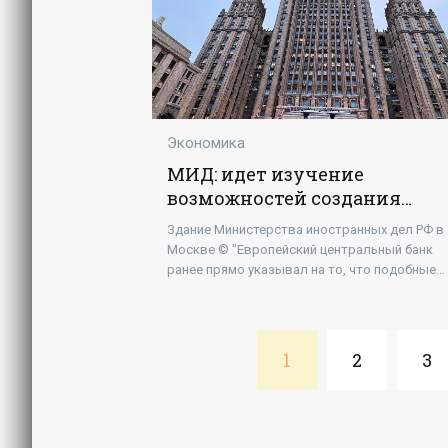
Экономика
МИД: идет изучение
возможностей создания
альтернативной SWIFT
Здание Министерства иностранных дел РФ в
инфраструктуры -
Москве © "Европейский центральный банк
«Экономика»
ранее прямо указывал на то, что подобные
шаги способны...[/ur]
1
2
3