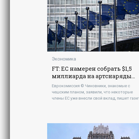
0,2% в
Экономика
FT: ЕС намерен собрать $1,5
миллиарда на артснаряды
для Киева по плану Чехии -
Еврокомиссия © Чиновники, знакомые с
«Экономика»
чешским планом, заявили, что некоторые
члены ЕС уже внесли свой вклад, пишет газе
Ранее президент Чехии Петр Павел заявил н
Мюнхенской конференции по