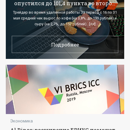
опустился до 101,4 пункта во второй
половине мая - «Экономика»
Трейдер во время удаленной работы За период с 16 по 31
мая средний чек вырос по кофе (на 3,8%, до 193 рублей) и
сыру (на 2,7%, до 152 рублей)...[/ur]
Подробнее
Экономика