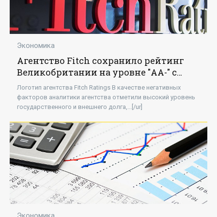
Экономика
Агентство Fitch сохранило рейтинг
Великобритании на уровне "АА-" с
негативным прогнозом - «Экономика»
Логотип агентства Fitch Ratings В качестве негативных
факторов аналитики агентства отметили высокий уровень
государственного и внешнего долга,...[/ur]
Экономика