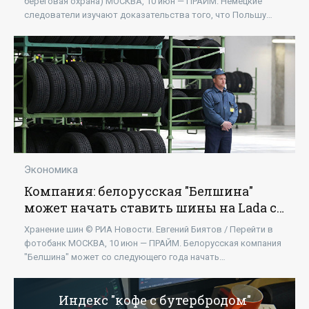
береговая охрана) МОСКВА, 10 июн — ПРАЙМ. Немецкие
следователи изучают доказательства того, что Польшу
использовали в качестве
Экономика
Компания: белорусская "Белшина"
может начать ставить шины на Lada с
2024 года - «Экономика»
Хранение шин © РИА Новости. Евгений Биятов / Перейти в
фотобанк МОСКВА, 10 июн — ПРАЙМ. Белорусская компания
"Белшина" может со следующего года начать
комплектовать российские автомобили
Индекс "кофе с бутербродом"