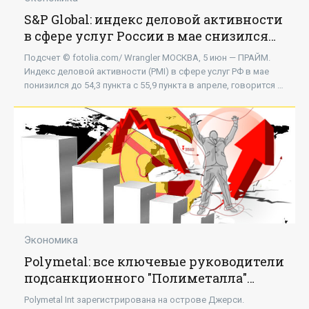
S&P Global: индекс деловой активности
в сфере услуг России в мае снизился
до 54,3 пункта - «Экономика»
Подсчет © fotolia.com/ Wrangler МОСКВА, 5 июн — ПРАЙМ.
Индекс деловой активности (PMI) в сфере услуг РФ в мае
понизился до 54,3 пункта с 55,9 пункта в апреле, говорится в
сообщении S&P Global.
Экономика
Polymetal: все ключевые руководители
подсанкционного "Полиметалла"
оставили свои должности -
Polymetal Int зарегистрирована на острове Джерси.