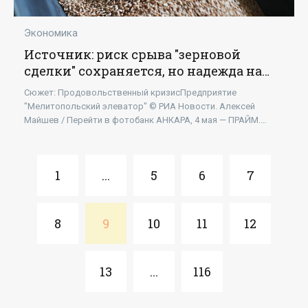
Экономика
Источник: риск срыва "зерновой
сделки" сохраняется, но надежда на
решение есть - «Экономика»
Сюжет: Продовольственный кризисПредприятие
"Мелитопольский элеватор" © РИА Новости. Алексей
Майшев / Перейти в фотобанк АНКАРА, 4 мая — ПРАЙМ.
Риск...
1
...
5
6
7
8
9
10
11
12
13
...
116