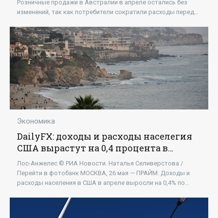
«Экономика»
Розничные продажи в Австралии в апреле остались без
изменений, так как потребители сократили расходы перед
лицом высокой стоимости жизни и
Экономика
DailyFX: доходы и расходы населегия
США вырастут на 0,4 процента в
апреле - «Экономика»
Лос-Анжелес © РИА Новости. Наталья Селиверстова /
Перейти в фотобанк МОСКВА, 26 мая — ПРАЙМ. Доходы и
расходы населения в США в апреле выросли на 0,4% по
сравнению с мартом, полагают опрошенные