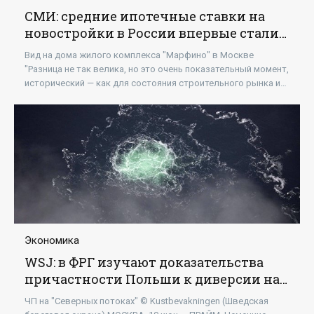
СМИ: средние ипотечные ставки на
новостройки в России впервые стали
ниже, чем в США. - «
Экономика
»
Вид на дома жилого комплекса "Марфино" в Москве
"Разница не так велика, но это очень показательный момент,
исторический — как для состояния строительного рынка и
банковской системы в
Экономика
WSJ: в ФРГ изучают доказательства
причастности Польши к диверсии на
"Северных потоках" - «Экономика»
ЧП на "Северных потоках" © Kustbevakningen (Шведская