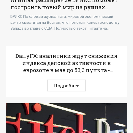
Al Binaa: расширение БРИКС поможет
построить новый мир на руинах
американской гегемонии -
БРИКС По словам журналиста, мировой экономический
«Экономика»
центр сместится на Восток, что положит конец господству
Запада во главе с США. Полностью текст читайте на
ИноСМИ >>
DailyFX: аналитики ждут снижения
индекса деловой активности в
еврозоне в мае до 53,3 пункта -
«Экономика»
Подробнее