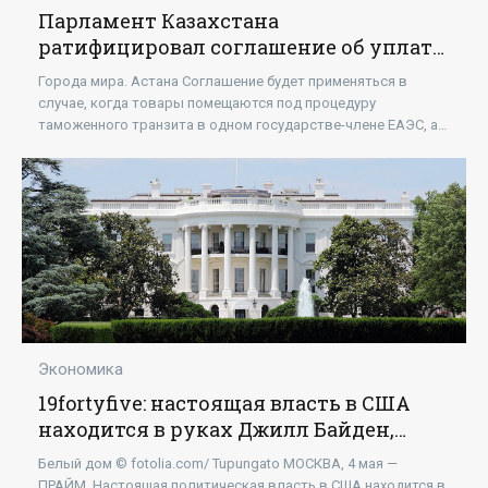
Парламент Казахстана
ратифицировал соглашение об уплате
таможенных пошлин при транзите в
Города мира. Астана Соглашение будет применяться в
рамках ЕАЭС - «Экономика»
случае, когда товары помещаются под процедуру
таможенного транзита в одном государстве-члене ЕАЭС, а
таможенные и иные платежи уплачиваются в
Экономика
19fortyfive: настоящая власть в США
находится в руках Джилл Байден,
жены президента - «Экономика»
Белый дом © fotolia.com/ Tupungato МОСКВА, 4 мая —
ПРАЙМ. Настоящая политическая власть в США находится в