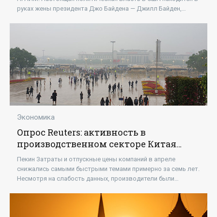
руках жены президента Джо Байдена — Джилл Байден,
пишет Брэндон Вейхерт в статье для
Экономика
Опрос Reuters: активность в
производственном секторе Китая
упала в апреле из-за спроса -
Пекин Затраты и отпускные цены компаний в апреле
«Экономика»
снижались самыми быстрыми темами примерно за семь лет.
Несмотря на слабость данных, производители были
настроены более оптимистично благодаря запуску