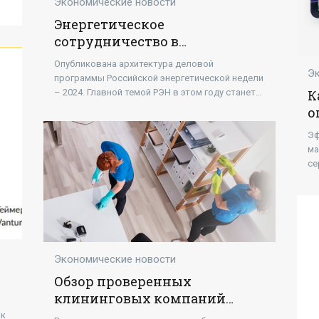
Экономические новости
Энергетическое
сотрудничество в
многополярном мире -
Опубликована архитектура деловой
«Новости - Энергетики»
Э
программы Российской энергетической недели
– 2024. Главной темой РЭН в этом году станет
К
«Энергетическое сотрудничество в
о
многополярном мире». В...
Эф
ма
се
по
ри
Экономические новости
Обзор проверенных
клининговых компаний
Краснодара
ок