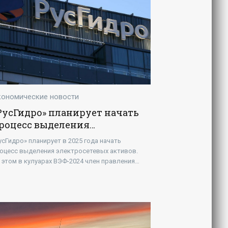
кономические новости
РусГидро» планирует начать
роцесс выделения
лектросетевых активов -
усГидро» планирует в 2025 года начать
Новости - Энергетики»
оцесс выделения электросетевых активов.
 этом в кулуарах ВЭФ-2024 член правления
мпании Роман Бердников сообщил
рналистам. «Мы будем распаковывать...