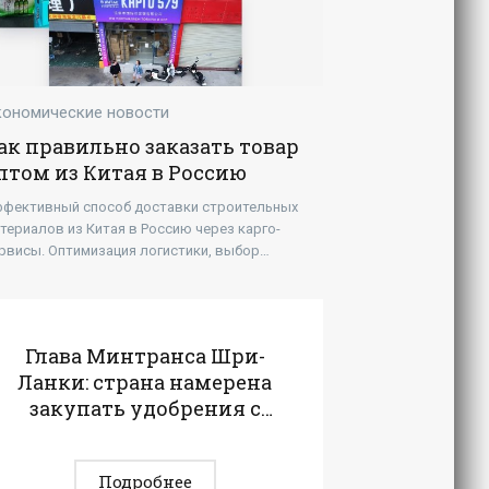
кономические новости
ак правильно заказать товар
птом из Китая в Россию
фективный способ доставки строительных
териалов из Китая в Россию через карго-
рвисы. Оптимизация логистики, выбор
ставщиков, контроль качества и снижение
сков при поставках стройматериалов.
Глава Минтранса Шри-
Ланки: страна намерена
закупать удобрения с
расчетами в нацвалютах
- «Бизнес»
Подробнее