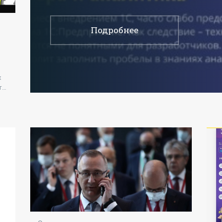
вывод на
Подробнее
х
т