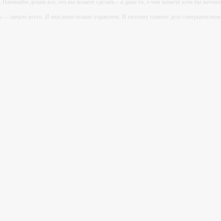
- Начинайте делать все, что вы можете сделать – и даже то, о чем можете хотя бы мечтат
ь — начало всего. И мыслями можно управлять. И поэтому главное дело совершенствов
дите уверенно по направлению к мечте. Живите той жизнью, которую вы сами себе приду
огатство — это ум. Самая большая нищета — глупость. Из всех страхов самый пугающ
ь с хорошим советом, это пропустить его мимо ушей. Он никогда не бывает полезен нико
-- Люблю давать советы и очень не люблю, когда их дают мне.
ж эротический ростов
на дону. |
косметическое сырье купить