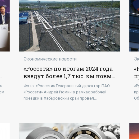
Экономические новости
Э
«Россети» по итогам 2024 года
«
д
введут более 1,7 тыс. км новых
п
ЛЭП по второму этапу
э
»
Фото: «Россети» Генеральный директор ПАО
«Р
развития Восточного
«
вом
«Россети» Андрей Рюмин в рамках рабочей
пр
полигона - «Новости -
поездки в Хабаровский край провел
Об
л,
Энергетики»
совещание с участием руководителей
ко
филиалов, дочерних обществ и подрядных
жу