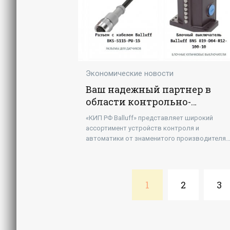
Экономические новости
Ваш надежный партнер в
области контрольно-
измерительной техники
«КИП РФ Balluff» представляет широкий
ассортимент устройств контроля и
автоматики от знаменитого производителя
Balluff. Эта компания на протяжении свыше
полувека доказывала свою надежность и
1
2
3