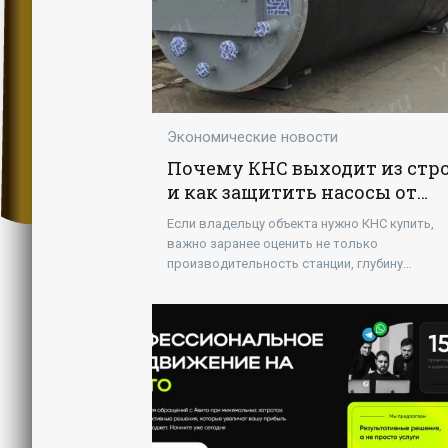
Экономические новости
Почему КНС выходит из стр
и как защитить насосы от
засорения
Если владельцу объекта нужно КНС купить,
важно заранее оценить не только
производительность станции, глубину
установки и объем приемного резервуара, но
состав сточных вод. Именно от этого часто