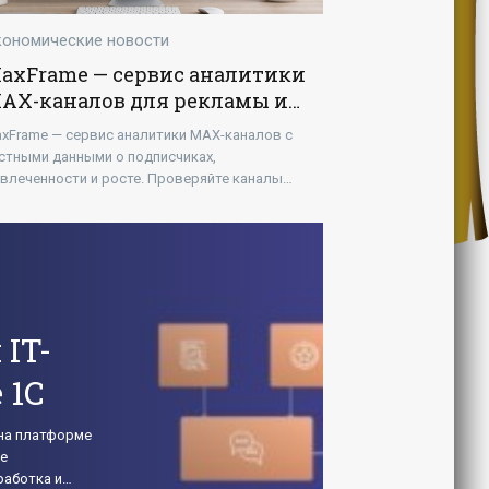
кономические новости
axFrame — сервис аналитики
AX-каналов для рекламы и
оста
xFrame — сервис аналитики MAX-каналов с
стными данными о подписчиках,
влеченности и росте. Проверяйте каналы
ред рекламой, находите эффективные
ощадки и принимайте решения на основе
IT-
 1С
 на платформе
е
работка и