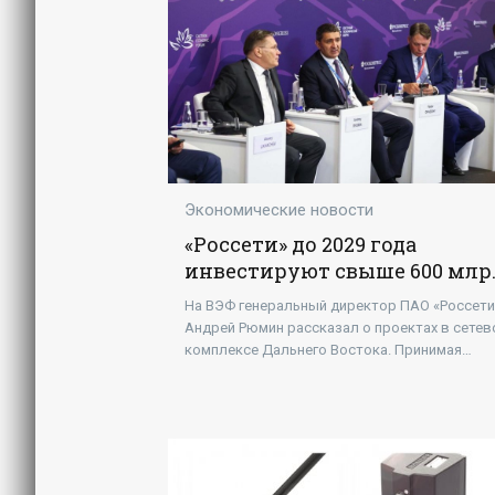
Экономические новости
«Россети» до 2029 года
инвестируют свыше 600 млр
рублей в развитие
На ВЭФ генеральный директор ПАО «Россети
инфраструктуры Дальнего
Андрей Рюмин рассказал о проектах в сете
Востока - «Новости -
комплексе Дальнего Востока. Принимая
Энергетики»
участие в сессии ВЭФ, Андрей Рюмин отмети
что за последние...