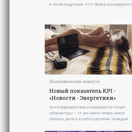
в своей индустрии. Этот бренд ассоциируетс
высококачественной продукцией, которая
делает повседневную жизнь
Экономические новости
Новый показатель KPI -
«Новости - Энергетики»
За коэффициентами рождаемости следят
губернаторы — то же самое теперь нужно
обязать делать и работодателей. «Каждый
работодатель на своем рабочем месте долж
посмотреть: а какой у вас коэффициент...