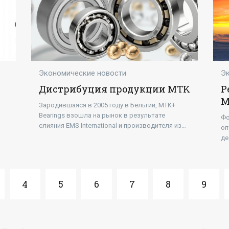
Экономические новости
Э
Дистрибуция продукции MTK
Р
М
Зародившаяся в 2005 году в Бельгии, MTK+
2
Bearings взошла на рынок в результате
Фо
Э
слияния EMS International и производителя из
оп
Румынии. Компания укрепилась в нише
де
производства подшипников, опираясь на
пе
ув
4
5
6
7
8
9