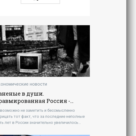
кономические новости
аненые в души.
равмированная Россия -
Новости - Энергетики»
возможно не заметить и бессмысленно
рицать тот факт, что за последние неполные
ть лет в России значительно увеличилось
головье психологов и психотерапевтов. Не
аю статистики, но масштаб