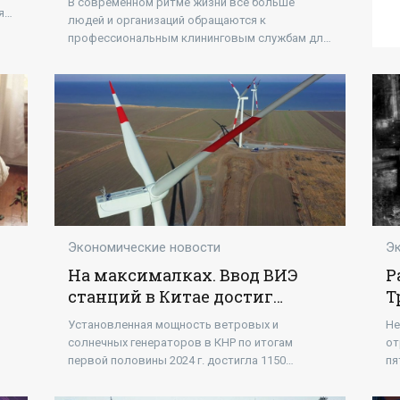
В современном ритме жизни все больше
я с
людей и организаций обращаются к
профессиональным клининговым службам для
поддержания чистоты в домах и офисах.
Экономические новости
Э
На максималках. Ввод ВИЭ
Р
станций в Китае достиг
Т
нового максимума - «Новости
«
Установленная мощность ветровых и
Не
- Энергетики»
солнечных генераторов в КНР по итогам
от
первой половины 2024 г. достигла 1150
пя
ен
гигаватт (ГВт), впервые в истории превзойдя
по
аналогичный показатель для угольных
зн