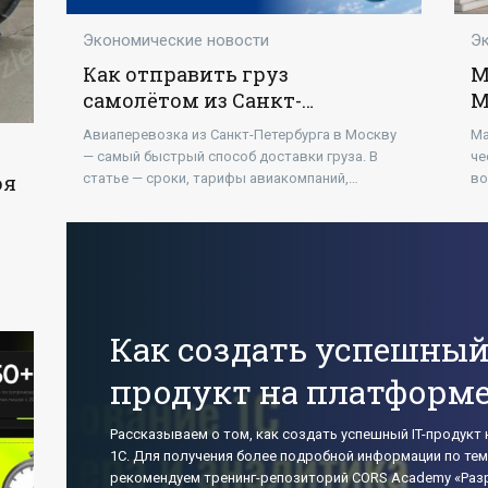
Экономические новости
Э
Как отправить груз
M
самолётом из Санкт-
M
Петербурга в Москву: сроки и
р
Авиаперевозка из Санкт-Петербурга в Москву
Ma
тарифы
— самый быстрый способ доставки груза. В
че
оя
статье — сроки, тарифы авиакомпаний,
во
пошаговая инструкция по отправке через
пе
Пулково.
пл
 и
Как создать успешный 
продукт на платформе
Рассказываем о том, как создать успешный IT-продукт
1С. Для получения более подробной информации по тем
рекомендуем тренинг-репозиторий CORS Academy «Раз