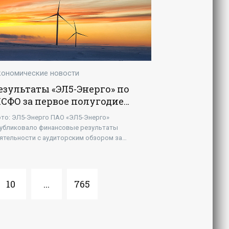
кономические новости
езультаты «ЭЛ5-Энерго» по
СФО за первое полугодие
024 года - «Новости -
то: ЭЛ5-Энерго ПАО «ЭЛ5-Энерго»
нергетики»
убликовало финансовые результаты
ятельности с аудиторским обзором за
рвое полугодие 2024 года по МСФО. Выручка
еличилась почти на 13%.
10
...
765