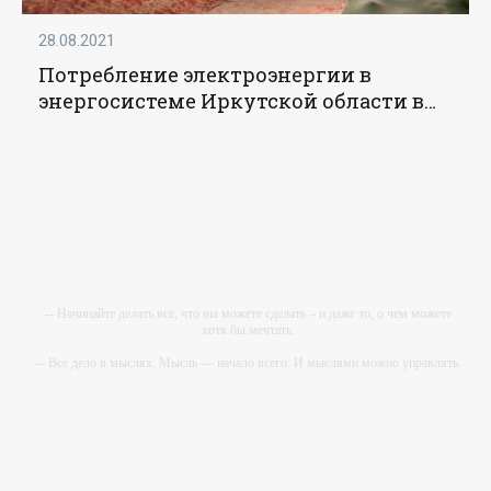
28.08.2021
Потребление электроэнергии в
энергосистеме Иркутской области в
феврале 2021 года - «Новости -
Энергетики»
-- Начинайте делать все, что вы можете сделать – и даже то, о чем можете
хотя бы мечтать.
-- Все дело в мыслях. Мысль — начало всего. И мыслями можно управлять.
И поэтому главное дело совершенствования: работать над мыслями.
-- Идите уверенно по направлению к мечте. Живите той жизнью, которую вы
сами себе придумали.
-- Самое большое богатство — это ум. Самая большая нищета — глупость.
Из всех страхов самый пугающий — самолюбование.