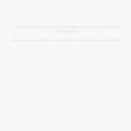
-- Начинайте делать все, что вы можете сделать – и даже то, о чем можете
хотя бы мечтать.
-- Все дело в мыслях. Мысль — начало всего. И мыслями можно управлять.
И поэтому главное дело совершенствования: работать над мыслями.
-- Идите уверенно по направлению к мечте. Живите той жизнью, которую вы
сами себе придумали.
-- Самое большое богатство — это ум. Самая большая нищета — глупость.
Из всех страхов самый пугающий — самолюбование.
-- Лучшее, что можно сделать с хорошим советом, это пропустить его мимо
ушей. Он никогда не бывает полезен никому, кроме того, кто его дал.
-- Люблю давать советы и очень не люблю, когда их дают мне.