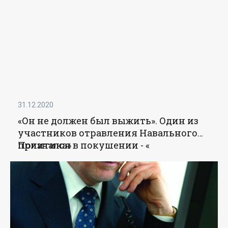
31.12.2020
«Он не должен был выжить». Один из
участников отравления Навального
признался в покушении - «
Политика
»