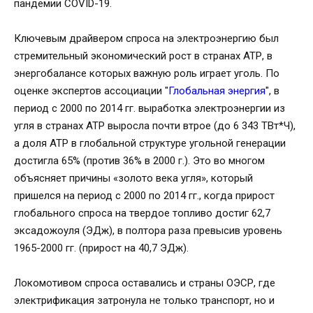
пандемии COVID-19.
Ключевым драйвером спроса на электроэнергию был
стремительный экономический рост в странах АТР, в
энергобалансе которых важную роль играет уголь. По
оценке экспертов ассоциации "
Глобальная энергия
", в
период с 2000 по 2014 гг. выработка электроэнергии из
угля в странах АТР выросла почти втрое (до 6 343 ТВт*Ч),
а доля АТР в глобальной структуре угольной генерации
достигла 65% (против 36% в 2000 г.). Это во многом
объясняет причины «золото века угля», который
пришелся на период с 2000 по 2014 гг., когда прирост
глобального спроса на твердое топливо достиг 62,7
эксадожоуля (ЭДж), в полтора раза превысив уровень
1965-2000 гг. (прирост на 40,7 ЭДж).
Локомотивом спроса оставались и страны ОЭСР, где
электрификация затронула не только транспорт, но и